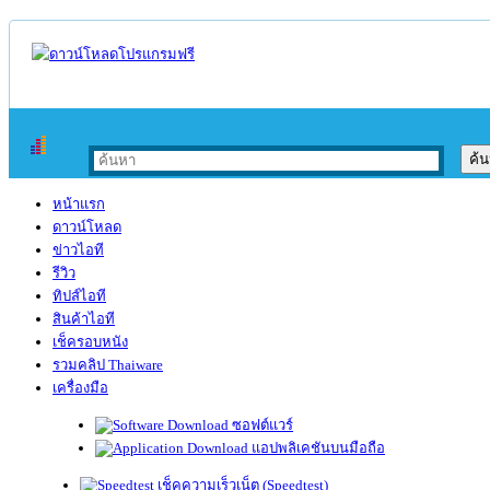
หน้าแรก
ดาวน์โหลด
ข่าวไอที
รีวิว
ทิปส์ไอที
สินค้าไอที
เช็ครอบหนัง
รวมคลิป Thaiware
เครื่องมือ
ซอฟต์แวร์
แอปพลิเคชันบนมือถือ
เช็คความเร็วเน็ต (Speedtest)