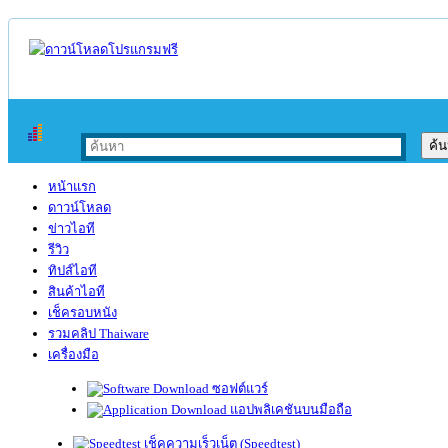
หน้าแรก
ดาวน์โหลด
ข่าวไอที
รีวิว
ทิปส์ไอที
สินค้าไอที
เช็ครอบหนัง
รวมคลิป Thaiware
เครื่องมือ
ซอฟต์แวร์
แอปพลิเคชันบนมือถือ
เช็คความเร็วเน็ต (Speedtest)