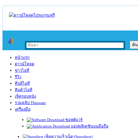
หน้าแรก
ดาวน์โหลด
ข่าวไอที
รีวิว
ทิปส์ไอที
สินค้าไอที
เช็ครอบหนัง
รวมคลิป Thaiware
เครื่องมือ
ซอฟต์แวร์
แอปพลิเคชันบนมือถือ
เช็คความเร็วเน็ต (Speedtest)