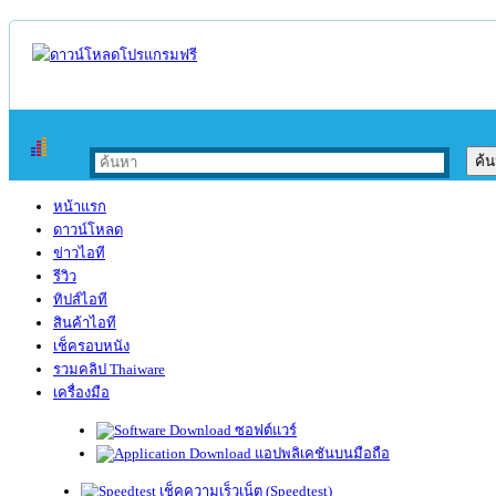
หน้าแรก
ดาวน์โหลด
ข่าวไอที
รีวิว
ทิปส์ไอที
สินค้าไอที
เช็ครอบหนัง
รวมคลิป Thaiware
เครื่องมือ
ซอฟต์แวร์
แอปพลิเคชันบนมือถือ
เช็คความเร็วเน็ต (Speedtest)