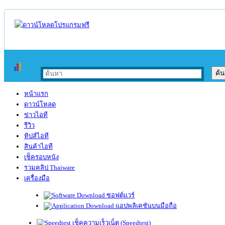
หน้าแรก
ดาวน์โหลด
ข่าวไอที
รีวิว
ทิปส์ไอที
สินค้าไอที
เช็ครอบหนัง
รวมคลิป Thaiware
เครื่องมือ
ซอฟต์แวร์
แอปพลิเคชันบนมือถือ
เช็คความเร็วเน็ต (Speedtest)