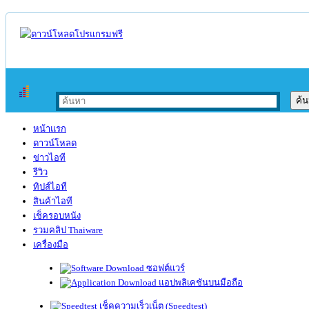
หน้าแรก
ดาวน์โหลด
ข่าวไอที
รีวิว
ทิปส์ไอที
สินค้าไอที
เช็ครอบหนัง
รวมคลิป Thaiware
เครื่องมือ
ซอฟต์แวร์
แอปพลิเคชันบนมือถือ
เช็คความเร็วเน็ต (Speedtest)