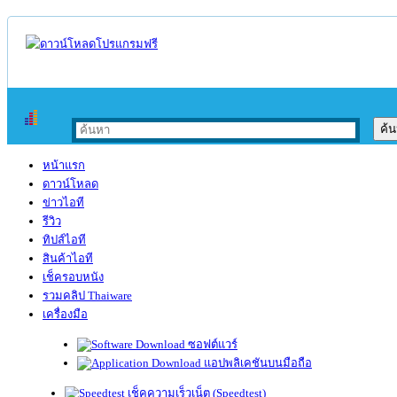
หน้าแรก
ดาวน์โหลด
ข่าวไอที
รีวิว
ทิปส์ไอที
สินค้าไอที
เช็ครอบหนัง
รวมคลิป Thaiware
เครื่องมือ
ซอฟต์แวร์
แอปพลิเคชันบนมือถือ
เช็คความเร็วเน็ต (Speedtest)