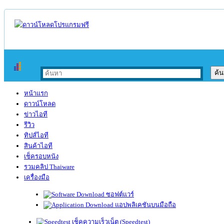
หน้าแรก
ดาวน์โหลด
ข่าวไอที
รีวิว
ทิปส์ไอที
สินค้าไอที
เช็ครอบหนัง
รวมคลิป Thaiware
เครื่องมือ
ซอฟต์แวร์
แอปพลิเคชันบนมือถือ
เช็คความเร็วเน็ต (Speedtest)