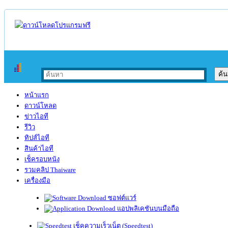
หน้าแรก
ดาวน์โหลด
ข่าวไอที
รีวิว
ทิปส์ไอที
สินค้าไอที
เช็ครอบหนัง
รวมคลิป Thaiware
เครื่องมือ
ซอฟต์แวร์
แอปพลิเคชันบนมือถือ
เช็คความเร็วเน็ต (Speedtest)