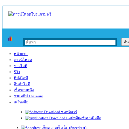
หน้าแรก
ดาวน์โหลด
ข่าวไอที
รีวิว
ทิปส์ไอที
สินค้าไอที
เช็ครอบหนัง
รวมคลิป Thaiware
เครื่องมือ
ซอฟต์แวร์
แอปพลิเคชันบนมือถือ
เช็คความเร็วเน็ต (Speedtest)