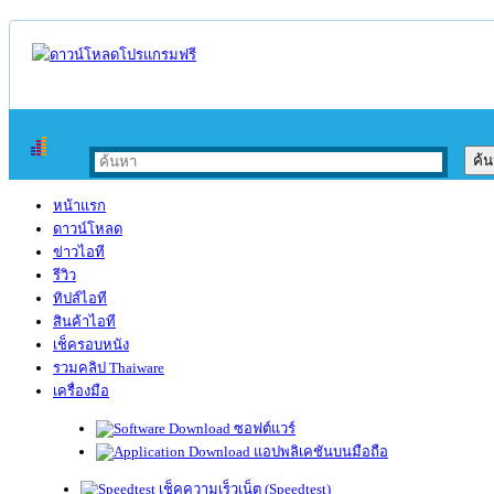
หน้าแรก
ดาวน์โหลด
ข่าวไอที
รีวิว
ทิปส์ไอที
สินค้าไอที
เช็ครอบหนัง
รวมคลิป Thaiware
เครื่องมือ
ซอฟต์แวร์
แอปพลิเคชันบนมือถือ
เช็คความเร็วเน็ต (Speedtest)