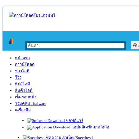
หน้าแรก
ดาวน์โหลด
ข่าวไอที
รีวิว
ทิปส์ไอที
สินค้าไอที
เช็ครอบหนัง
รวมคลิป Thaiware
เครื่องมือ
ซอฟต์แวร์
แอปพลิเคชันบนมือถือ
เช็คความเร็วเน็ต (Speedtest)