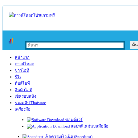
หน้าแรก
ดาวน์โหลด
ข่าวไอที
รีวิว
ทิปส์ไอที
สินค้าไอที
เช็ครอบหนัง
รวมคลิป Thaiware
เครื่องมือ
ซอฟต์แวร์
แอปพลิเคชันบนมือถือ
เช็คความเร็วเน็ต (Speedtest)