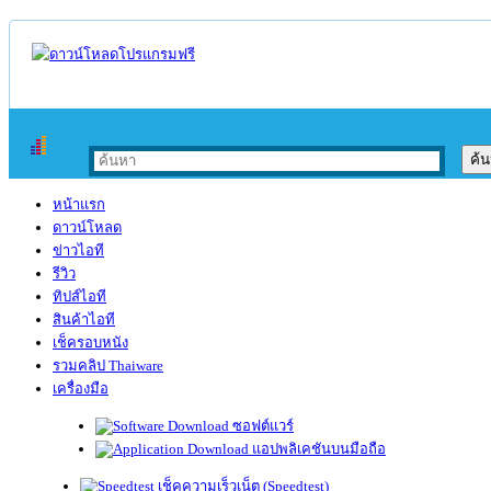
หน้าแรก
ดาวน์โหลด
ข่าวไอที
รีวิว
ทิปส์ไอที
สินค้าไอที
เช็ครอบหนัง
รวมคลิป Thaiware
เครื่องมือ
ซอฟต์แวร์
แอปพลิเคชันบนมือถือ
เช็คความเร็วเน็ต (Speedtest)