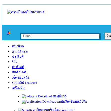
หน้าแรก
ดาวน์โหลด
ข่าวไอที
รีวิว
ทิปส์ไอที
สินค้าไอที
เช็ครอบหนัง
รวมคลิป Thaiware
เครื่องมือ
ซอฟต์แวร์
แอปพลิเคชันบนมือถือ
เช็คความเร็วเน็ต (Speedtest)