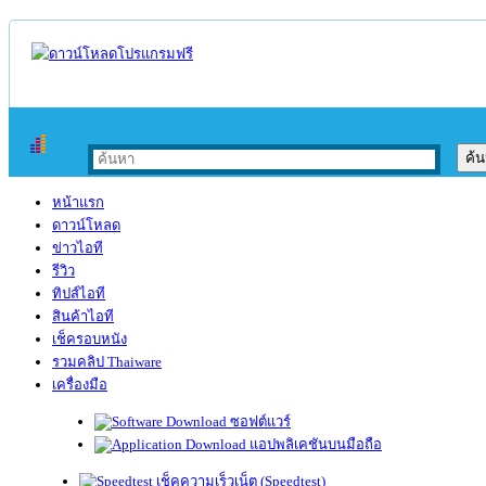
หน้าแรก
ดาวน์โหลด
ข่าวไอที
รีวิว
ทิปส์ไอที
สินค้าไอที
เช็ครอบหนัง
รวมคลิป Thaiware
เครื่องมือ
ซอฟต์แวร์
แอปพลิเคชันบนมือถือ
เช็คความเร็วเน็ต (Speedtest)