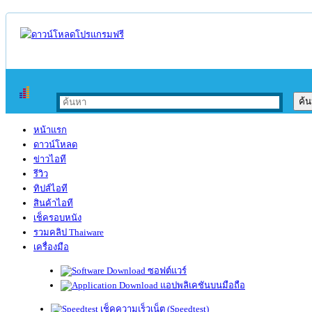
หน้าแรก
ดาวน์โหลด
ข่าวไอที
รีวิว
ทิปส์ไอที
สินค้าไอที
เช็ครอบหนัง
รวมคลิป Thaiware
เครื่องมือ
ซอฟต์แวร์
แอปพลิเคชันบนมือถือ
เช็คความเร็วเน็ต (Speedtest)