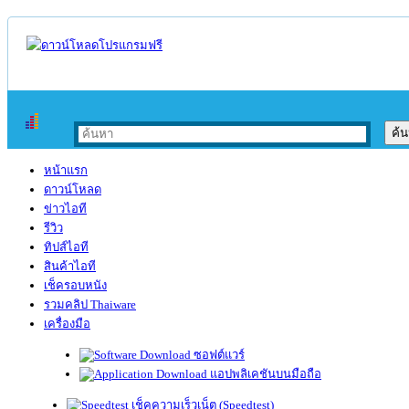
หน้าแรก
ดาวน์โหลด
ข่าวไอที
รีวิว
ทิปส์ไอที
สินค้าไอที
เช็ครอบหนัง
รวมคลิป Thaiware
เครื่องมือ
ซอฟต์แวร์
แอปพลิเคชันบนมือถือ
เช็คความเร็วเน็ต (Speedtest)