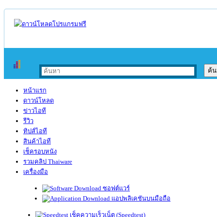
หน้าแรก
ดาวน์โหลด
ข่าวไอที
รีวิว
ทิปส์ไอที
สินค้าไอที
เช็ครอบหนัง
รวมคลิป Thaiware
เครื่องมือ
ซอฟต์แวร์
แอปพลิเคชันบนมือถือ
เช็คความเร็วเน็ต (Speedtest)