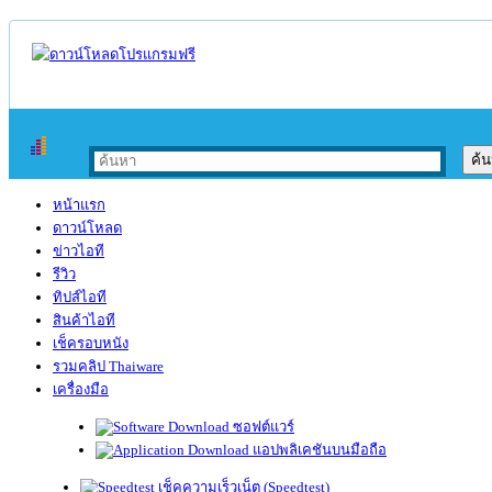
หน้าแรก
ดาวน์โหลด
ข่าวไอที
รีวิว
ทิปส์ไอที
สินค้าไอที
เช็ครอบหนัง
รวมคลิป Thaiware
เครื่องมือ
ซอฟต์แวร์
แอปพลิเคชันบนมือถือ
เช็คความเร็วเน็ต (Speedtest)