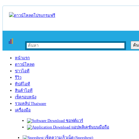
หน้าแรก
ดาวน์โหลด
ข่าวไอที
รีวิว
ทิปส์ไอที
สินค้าไอที
เช็ครอบหนัง
รวมคลิป Thaiware
เครื่องมือ
ซอฟต์แวร์
แอปพลิเคชันบนมือถือ
เช็คความเร็วเน็ต (Speedtest)