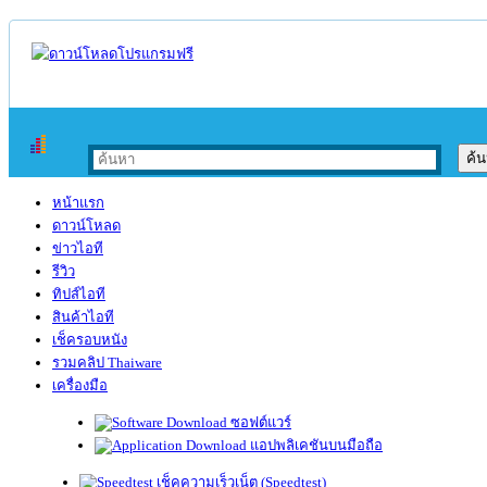
หน้าแรก
ดาวน์โหลด
ข่าวไอที
รีวิว
ทิปส์ไอที
สินค้าไอที
เช็ครอบหนัง
รวมคลิป Thaiware
เครื่องมือ
ซอฟต์แวร์
แอปพลิเคชันบนมือถือ
เช็คความเร็วเน็ต (Speedtest)