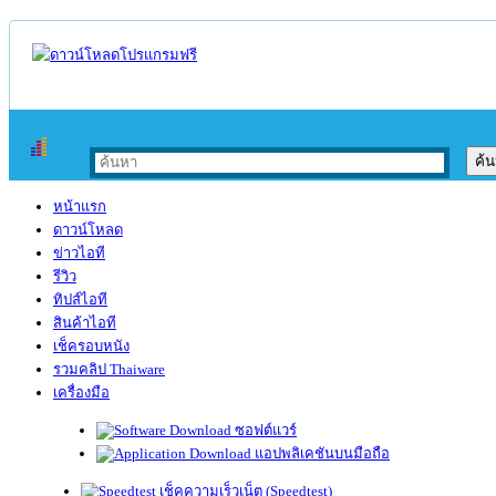
หน้าแรก
ดาวน์โหลด
ข่าวไอที
รีวิว
ทิปส์ไอที
สินค้าไอที
เช็ครอบหนัง
รวมคลิป Thaiware
เครื่องมือ
ซอฟต์แวร์
แอปพลิเคชันบนมือถือ
เช็คความเร็วเน็ต (Speedtest)