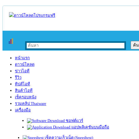
หน้าแรก
ดาวน์โหลด
ข่าวไอที
รีวิว
ทิปส์ไอที
สินค้าไอที
เช็ครอบหนัง
รวมคลิป Thaiware
เครื่องมือ
ซอฟต์แวร์
แอปพลิเคชันบนมือถือ
เช็คความเร็วเน็ต (Speedtest)