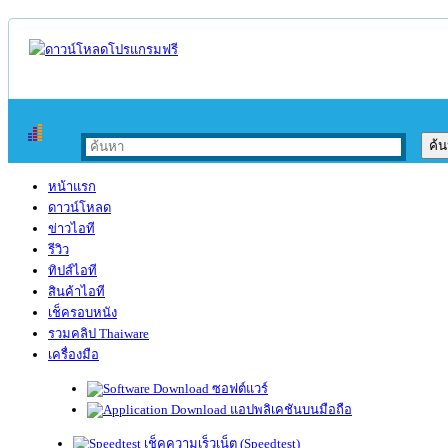
หน้าแรก
ดาวน์โหลด
ข่าวไอที
รีวิว
ทิปส์ไอที
สินค้าไอที
เช็ครอบหนัง
รวมคลิป Thaiware
เครื่องมือ
ซอฟต์แวร์
แอปพลิเคชันบนมือถือ
เช็คความเร็วเน็ต (Speedtest)