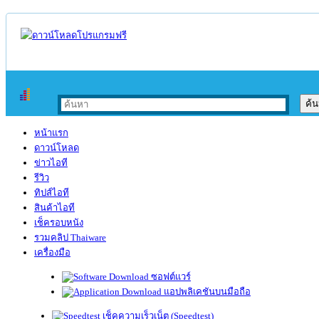
หน้าแรก
ดาวน์โหลด
ข่าวไอที
รีวิว
ทิปส์ไอที
สินค้าไอที
เช็ครอบหนัง
รวมคลิป Thaiware
เครื่องมือ
ซอฟต์แวร์
แอปพลิเคชันบนมือถือ
เช็คความเร็วเน็ต (Speedtest)