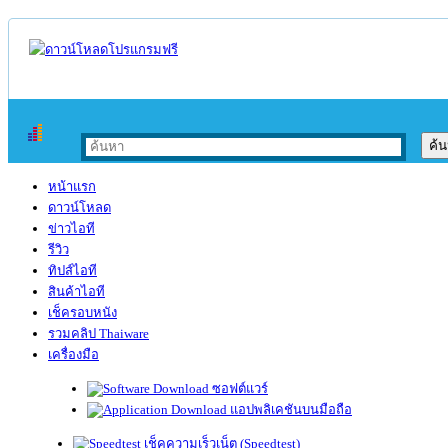
หน้าแรก
ดาวน์โหลด
ข่าวไอที
รีวิว
ทิปส์ไอที
สินค้าไอที
เช็ครอบหนัง
รวมคลิป Thaiware
เครื่องมือ
ซอฟต์แวร์
แอปพลิเคชันบนมือถือ
เช็คความเร็วเน็ต (Speedtest)