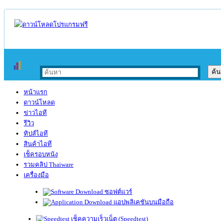
หน้าแรก
ดาวน์โหลด
ข่าวไอที
รีวิว
ทิปส์ไอที
สินค้าไอที
เช็ครอบหนัง
รวมคลิป Thaiware
เครื่องมือ
ซอฟต์แวร์
แอปพลิเคชันบนมือถือ
เช็คความเร็วเน็ต (Speedtest)