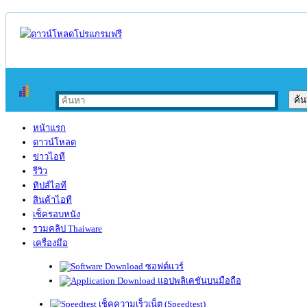
หน้าแรก
ดาวน์โหลด
ข่าวไอที
รีวิว
ทิปส์ไอที
สินค้าไอที
เช็ครอบหนัง
รวมคลิป Thaiware
เครื่องมือ
ซอฟต์แวร์
แอปพลิเคชันบนมือถือ
เช็คความเร็วเน็ต (Speedtest)