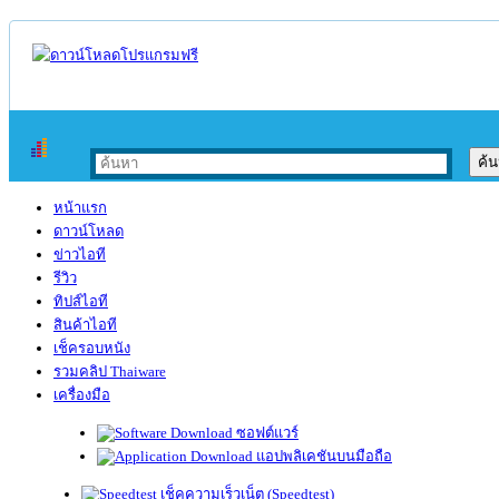
หน้าแรก
ดาวน์โหลด
ข่าวไอที
รีวิว
ทิปส์ไอที
สินค้าไอที
เช็ครอบหนัง
รวมคลิป Thaiware
เครื่องมือ
ซอฟต์แวร์
แอปพลิเคชันบนมือถือ
เช็คความเร็วเน็ต (Speedtest)