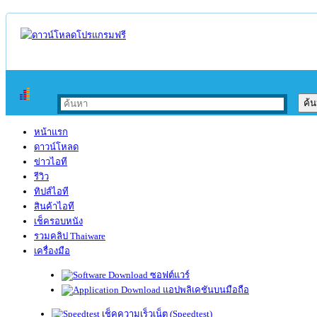
หน้าแรก
ดาวน์โหลด
ข่าวไอที
รีวิว
ทิปส์ไอที
สินค้าไอที
เช็ครอบหนัง
รวมคลิป Thaiware
เครื่องมือ
ซอฟต์แวร์
แอปพลิเคชันบนมือถือ
เช็คความเร็วเน็ต (Speedtest)