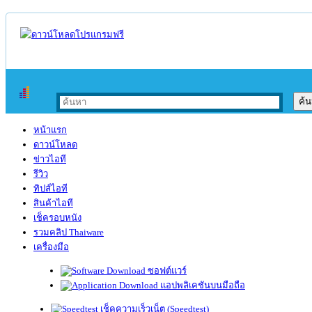
หน้าแรก
ดาวน์โหลด
ข่าวไอที
รีวิว
ทิปส์ไอที
สินค้าไอที
เช็ครอบหนัง
รวมคลิป Thaiware
เครื่องมือ
ซอฟต์แวร์
แอปพลิเคชันบนมือถือ
เช็คความเร็วเน็ต (Speedtest)