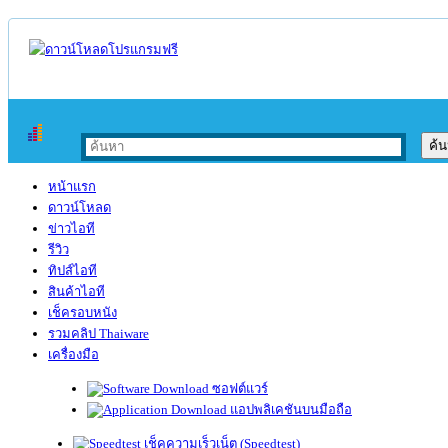
หน้าแรก
ดาวน์โหลด
ข่าวไอที
รีวิว
ทิปส์ไอที
สินค้าไอที
เช็ครอบหนัง
รวมคลิป Thaiware
เครื่องมือ
ซอฟต์แวร์
แอปพลิเคชันบนมือถือ
เช็คความเร็วเน็ต (Speedtest)