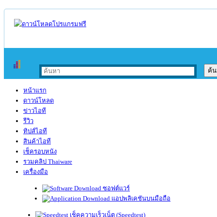
หน้าแรก
ดาวน์โหลด
ข่าวไอที
รีวิว
ทิปส์ไอที
สินค้าไอที
เช็ครอบหนัง
รวมคลิป Thaiware
เครื่องมือ
ซอฟต์แวร์
แอปพลิเคชันบนมือถือ
เช็คความเร็วเน็ต (Speedtest)