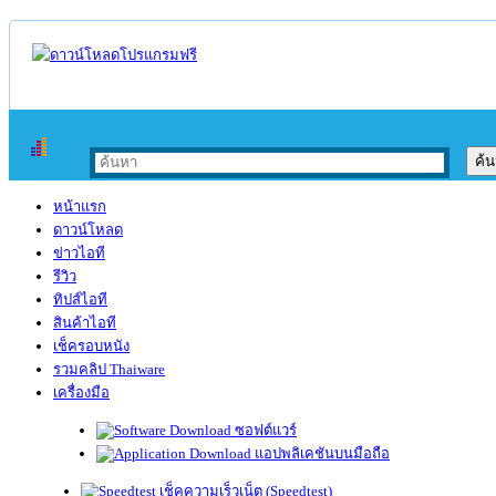
หน้าแรก
ดาวน์โหลด
ข่าวไอที
รีวิว
ทิปส์ไอที
สินค้าไอที
เช็ครอบหนัง
รวมคลิป Thaiware
เครื่องมือ
ซอฟต์แวร์
แอปพลิเคชันบนมือถือ
เช็คความเร็วเน็ต (Speedtest)