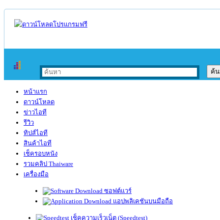
หน้าแรก
ดาวน์โหลด
ข่าวไอที
รีวิว
ทิปส์ไอที
สินค้าไอที
เช็ครอบหนัง
รวมคลิป Thaiware
เครื่องมือ
ซอฟต์แวร์
แอปพลิเคชันบนมือถือ
เช็คความเร็วเน็ต (Speedtest)