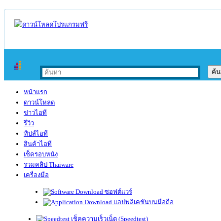
หน้าแรก
ดาวน์โหลด
ข่าวไอที
รีวิว
ทิปส์ไอที
สินค้าไอที
เช็ครอบหนัง
รวมคลิป Thaiware
เครื่องมือ
ซอฟต์แวร์
แอปพลิเคชันบนมือถือ
เช็คความเร็วเน็ต (Speedtest)