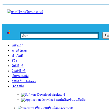
หน้าแรก
ดาวน์โหลด
ข่าวไอที
รีวิว
ทิปส์ไอที
สินค้าไอที
เช็ครอบหนัง
รวมคลิป Thaiware
เครื่องมือ
ซอฟต์แวร์
แอปพลิเคชันบนมือถือ
เช็คความเร็วเน็ต (Speedtest)