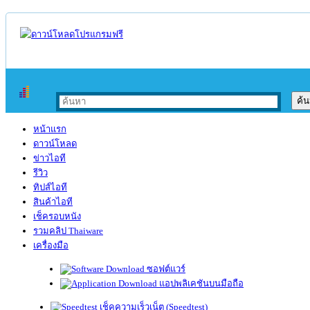
หน้าแรก
ดาวน์โหลด
ข่าวไอที
รีวิว
ทิปส์ไอที
สินค้าไอที
เช็ครอบหนัง
รวมคลิป Thaiware
เครื่องมือ
ซอฟต์แวร์
แอปพลิเคชันบนมือถือ
เช็คความเร็วเน็ต (Speedtest)