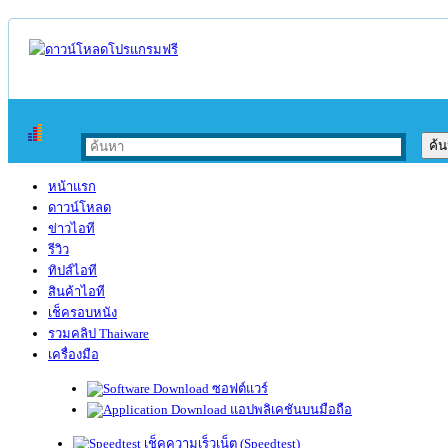
หน้าแรก
ดาวน์โหลด
ข่าวไอที
รีวิว
ทิปส์ไอที
สินค้าไอที
เช็ครอบหนัง
รวมคลิป Thaiware
เครื่องมือ
ซอฟต์แวร์
แอปพลิเคชันบนมือถือ
เช็คความเร็วเน็ต (Speedtest)