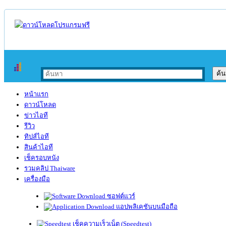
หน้าแรก
ดาวน์โหลด
ข่าวไอที
รีวิว
ทิปส์ไอที
สินค้าไอที
เช็ครอบหนัง
รวมคลิป Thaiware
เครื่องมือ
ซอฟต์แวร์
แอปพลิเคชันบนมือถือ
เช็คความเร็วเน็ต (Speedtest)