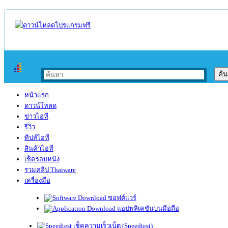
หน้าแรก
ดาวน์โหลด
ข่าวไอที
รีวิว
ทิปส์ไอที
สินค้าไอที
เช็ครอบหนัง
รวมคลิป Thaiware
เครื่องมือ
ซอฟต์แวร์
แอปพลิเคชันบนมือถือ
เช็คความเร็วเน็ต (Speedtest)