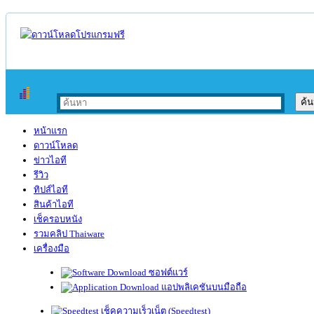
หน้าแรก
ดาวน์โหลด
ข่าวไอที
รีวิว
ทิปส์ไอที
สินค้าไอที
เช็ครอบหนัง
รวมคลิป Thaiware
เครื่องมือ
ซอฟต์แวร์
แอปพลิเคชันบนมือถือ
เช็คความเร็วเน็ต (Speedtest)