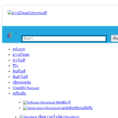
หน้าแรก
ดาวน์โหลด
ข่าวไอที
รีวิว
ทิปส์ไอที
สินค้าไอที
เช็ครอบหนัง
รวมคลิป Thaiware
เครื่องมือ
ซอฟต์แวร์
แอปพลิเคชันบนมือถือ
เช็คความเร็วเน็ต (Speedtest)