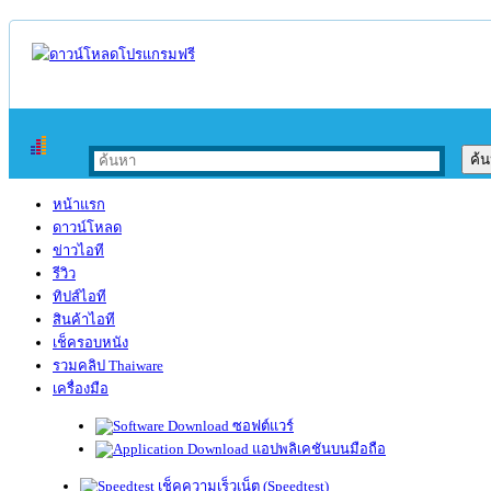
หน้าแรก
ดาวน์โหลด
ข่าวไอที
รีวิว
ทิปส์ไอที
สินค้าไอที
เช็ครอบหนัง
รวมคลิป Thaiware
เครื่องมือ
ซอฟต์แวร์
แอปพลิเคชันบนมือถือ
เช็คความเร็วเน็ต (Speedtest)