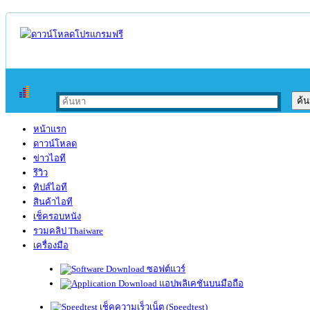
หน้าแรก
ดาวน์โหลด
ข่าวไอที
รีวิว
ทิปส์ไอที
สินค้าไอที
เช็ครอบหนัง
รวมคลิป Thaiware
เครื่องมือ
ซอฟต์แวร์
แอปพลิเคชันบนมือถือ
เช็คความเร็วเน็ต (Speedtest)