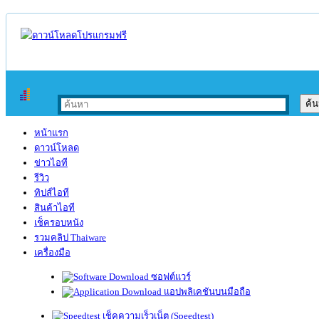
หน้าแรก
ดาวน์โหลด
ข่าวไอที
รีวิว
ทิปส์ไอที
สินค้าไอที
เช็ครอบหนัง
รวมคลิป Thaiware
เครื่องมือ
ซอฟต์แวร์
แอปพลิเคชันบนมือถือ
เช็คความเร็วเน็ต (Speedtest)