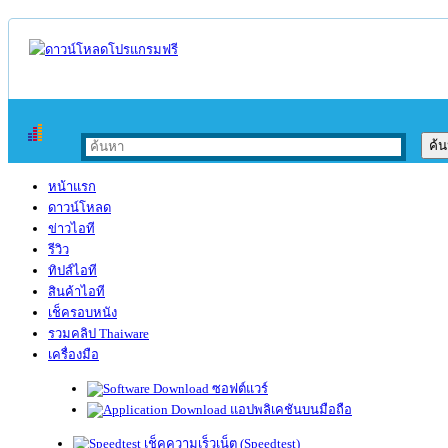
หน้าแรก
ดาวน์โหลด
ข่าวไอที
รีวิว
ทิปส์ไอที
สินค้าไอที
เช็ครอบหนัง
รวมคลิป Thaiware
เครื่องมือ
ซอฟต์แวร์
แอปพลิเคชันบนมือถือ
เช็คความเร็วเน็ต (Speedtest)