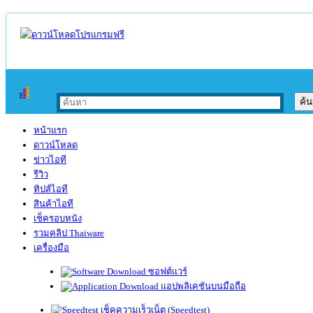
หน้าแรก
ดาวน์โหลด
ข่าวไอที
รีวิว
ทิปส์ไอที
สินค้าไอที
เช็ครอบหนัง
รวมคลิป Thaiware
เครื่องมือ
ซอฟต์แวร์
แอปพลิเคชันบนมือถือ
เช็คความเร็วเน็ต (Speedtest)