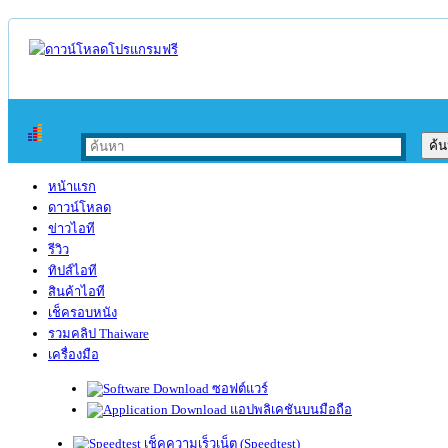
หน้าแรก
ดาวน์โหลด
ข่าวไอที
รีวิว
ทิปส์ไอที
สินค้าไอที
เช็ครอบหนัง
รวมคลิป Thaiware
เครื่องมือ
ซอฟต์แวร์
แอปพลิเคชันบนมือถือ
เช็คความเร็วเน็ต (Speedtest)